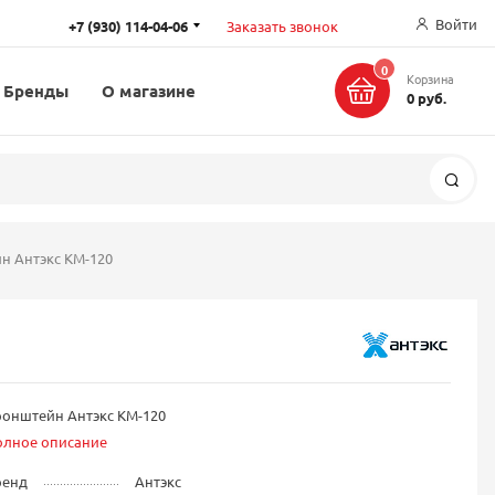
Войти
+7 (930) 114-04-06
Заказать звонок
0
Корзина
Бренды
О магазине
0 руб.
Поис
н Антэкс KM-120
ронштейн Антэкс KM-120
олное описание
ренд
Антэкс