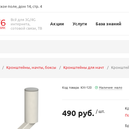
ое поле, дом 14, стр. 4
Всё для 3G/4G
Акции
Услуги
База знаний
интернета,
сотовой связи, ТВ
Кронштейны, мачты, боксы
Кронштейны для мачт
Кронштей
Код товара: KM-120
Наличие: мало
К
490 руб.
/ шт.
П
Б