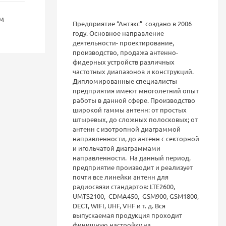
м
Предприятие “Антэкс” создано в 2006
году. Основное направление
деятельности- проектирование,
производство, продажа антенно-
фидерных устройств различных
частотных диапазонов и конструкций.
Дипломированные специалисты
предприятия имеют многолетний опыт
работы в данной сфере. Производство
широкой гаммы антенн: от простых
штыревых, до сложных полосковых; от
антенн с изотропной диаграммой
направленности, до антенн с секторной
и игольчатой диаграммами
направленности. На данный период,
предприятие производит и реализует
почти все линейки антенн для
радиосвязи стандартов: LTE2600,
UMTS2100, CDMA450, GSM900, GSM1800,
DECT, WIFI, UHF, VHF и т. д. Вся
выпускаемая продукция проходит
финишную настройку на