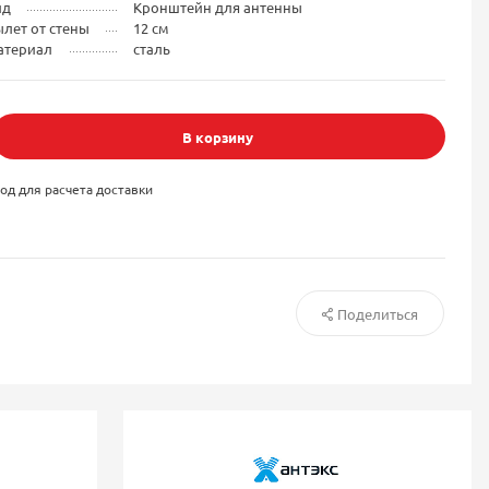
ид
Кронштейн для антенны
лет от стены
12 см
атериал
сталь
В корзину
од для расчета доставки
Поделиться