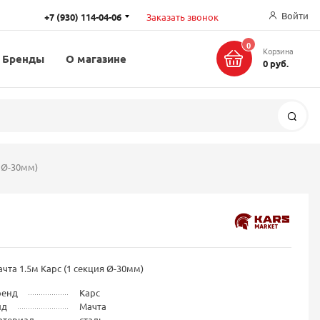
Войти
+7 (930) 114-04-06
Заказать звонок
0
Корзина
Бренды
О магазине
0 руб.
Поис
я Ø-30мм)
чта 1.5м Карс (1 секция Ø-30мм)
ренд
Карс
ид
Мачта
атериал
сталь