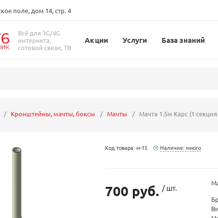
ое поле, дом 14, стр. 4
Всё для 3G/4G
Акции
Услуги
База знаний
интернета,
сотовой связи, ТВ
Кронштейны, мачты, боксы
Мачты
Мачта 1.5м Карс (1 секци
Код товара: м-15
Наличие: много
Ма
700 руб.
/ шт.
Б
В
М