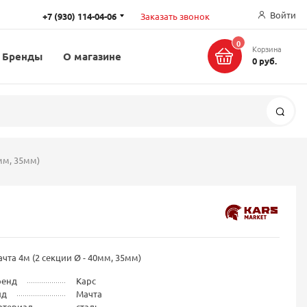
Войти
+7 (930) 114-04-06
Заказать звонок
0
Корзина
Бренды
О магазине
0 руб.
Поис
мм, 35мм)
чта 4м (2 секции Ø - 40мм, 35мм)
ренд
Карс
ид
Мачта
атериал
сталь