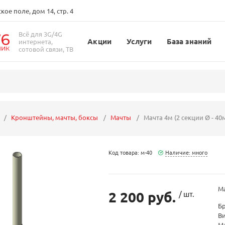
ое поле, дом 14, стр. 4
Всё для 3G/4G
Акции
Услуги
База знаний
интернета,
сотовой связи, ТВ
Кронштейны, мачты, боксы
Мачты
Мачта 4м (2 секции Ø - 40
Код товара: м-40
Наличие: много
Ма
2 200 руб.
/ шт.
Б
В
М