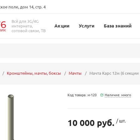
ое поле, дом 14, стр. 4
Всё для 3G/4G
Акции
Услуги
База знаний
интернета,
сотовой связи, ТВ
Кронштейны, мачты, боксы
Мачты
Мачта Карс 12м (6 секции
Код товара: м-120
Наличие: много
10 000 руб.
/ шт.