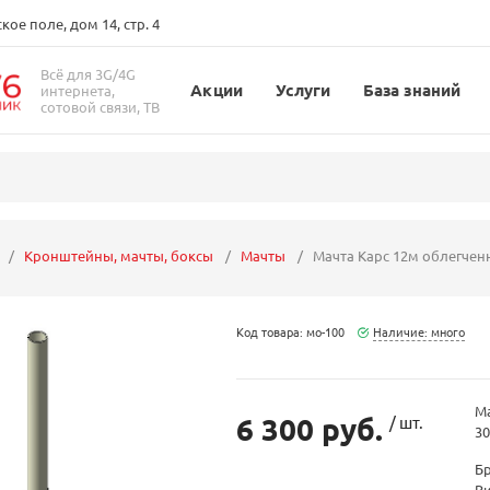
ое поле, дом 14, стр. 4
Всё для 3G/4G
Акции
Услуги
База знаний
интернета,
сотовой связи, ТВ
Кронштейны, мачты, боксы
Мачты
Мачта Карс 12м облегченн
Код товара: мо-100
Наличие: много
Ма
6 300 руб.
/ шт.
3
Б
В