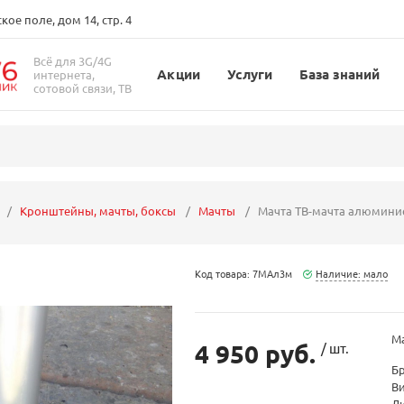
ое поле, дом 14, стр. 4
Всё для 3G/4G
Акции
Услуги
База знаний
интернета,
сотовой связи, ТВ
Кронштейны, мачты, боксы
Мачты
Мачта ТВ-мачта алюминие
Код товара: 7МАл3м
Наличие: мало
Ма
4 950 руб.
/ шт.
Б
В
Д