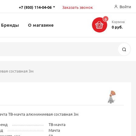
Войти
+7 (930) 114-04-06
Заказать звонок
0
Корзина
Бренды
О магазине
0 руб.
Поис
вая составная 3м
чта ТВ-мачта алюминиевая составная 3м
ренд
ТВ-мачта
ид
Мачта
иаметр, мм
50