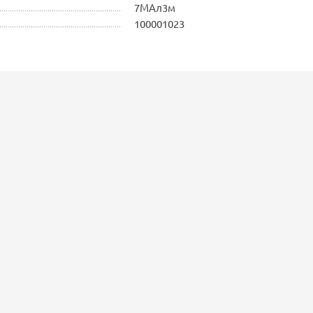
7МАл3м
100001023