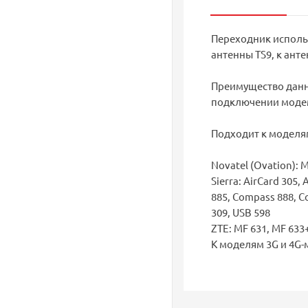
Переходник исполь
антенны TS9, к ант
Преимущество данн
подключении модем
Подходит к моделя
Novatel (Ovation): 
Sierra: AirCard 305,
885, Compass 888, C
309, USB 598
ZTE: MF 631, MF 633+
К моделям 3G и 4G-