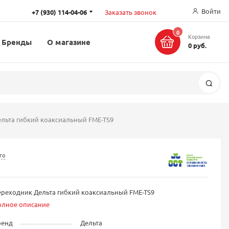
Войти
+7 (930) 114-04-06
Заказать звонок
0
Корзина
Бренды
О магазине
0 руб.
Поис
льта гибкий коаксиальный FME-TS9
го
реходник Дельта гибкий коаксиальный FME-TS9
олное описание
ренд
Дельта