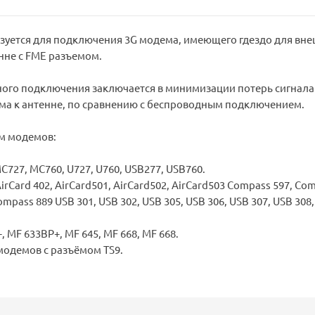
зуется для подключения 3G модема, имеющего гдездо для вн
енне с FME разъемом.
ого подключения заключается в минимизации потерь сигнала
а к антенне, по сравнению с беспроводным подключением.
м модемов:
MC727, MC760, U727, U760, USB277, USB760.
 AirCard 402, AirCard501, AirCard502, AirCard503 Compass 597, Co
ompass 889 USB 301, USB 302, USB 305, USB 306, USB 307, USB 308
, MF 633BP+, MF 645, MF 668, MF 668.
модемов с разъёмом TS9.