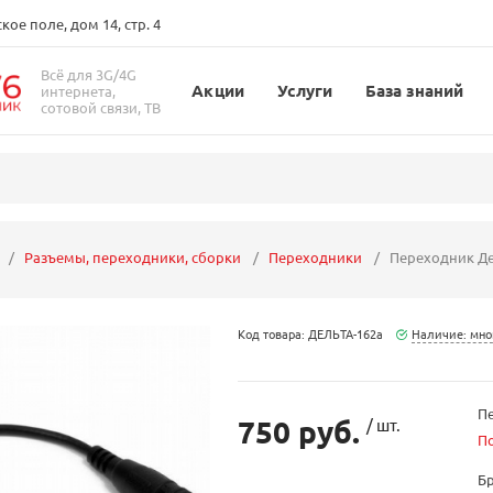
ое поле, дом 14, стр. 4
Всё для 3G/4G
Акции
Услуги
База знаний
интернета,
сотовой связи, ТВ
Разъемы, переходники, сборки
Переходники
Переходник Де
Код товара: ДЕЛЬТА-162а
Наличие: мно
Пе
750 руб.
/ шт.
П
Б