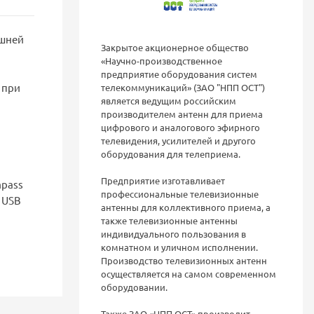
ешней
Закрытое акционерное общество
«Научно-производственное
предприятие оборудования систем
 при
телекоммуникаций» (ЗАО "НПП ОСТ")
является ведущим российским
производителем антенн для приема
цифрового и аналогового эфирного
телевидения, усилителей и другого
оборудования для телеприема.
Предприятие изготавливает
mpass
профессиональные телевизионные
, USB
антенны для коллективного приема, а
также телевизионные антенны
индивидуального пользования в
комнатном и уличном исполнении.
Производство телевизионных антенн
осуществляется на самом современном
оборудовании.
Также ЗАО «НПП ОСТ» производит