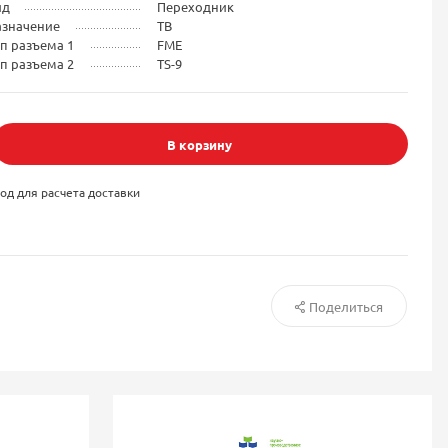
ид
Переходник
азначение
ТВ
п разъема 1
FME
п разъема 2
TS-9
В корзину
од для расчета доставки
Поделиться