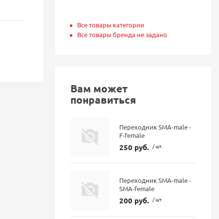
Все товары категории
Все товары бренда не задано
Вам может
понравиться
Переходник SMA-male -
F-female
250 руб.
/ шт.
Переходник SMA-male -
SMA-female
200 руб.
/ шт.