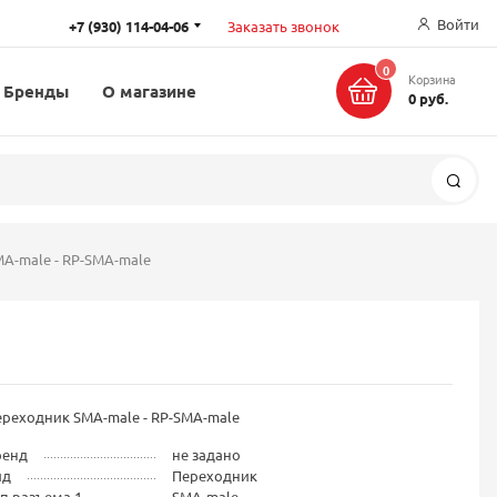
Войти
+7 (930) 114-04-06
Заказать звонок
0
Корзина
Бренды
О магазине
0 руб.
Поис
A-male - RP-SMA-male
реходник SMA-male - RP-SMA-male
ренд
не задано
ид
Переходник
п разъема 1
SMA-male