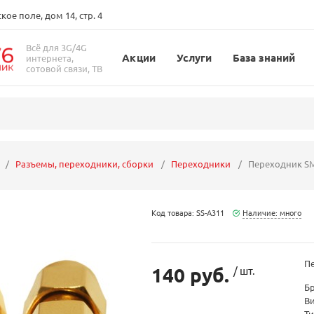
ое поле, дом 14, стр. 4
Всё для 3G/4G
Акции
Услуги
База знаний
интернета,
сотовой связи, ТВ
Разъемы, переходники, сборки
Переходники
Переходник SM
Код товара: SS-A311
Наличие: много
Пе
140 руб.
/ шт.
Б
В
Ти