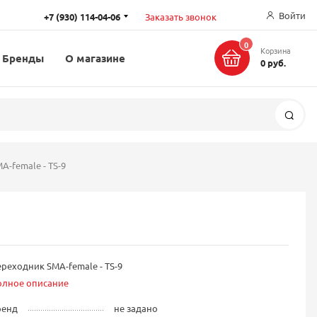
Войти
+7 (930) 114-04-06
Заказать звонок
0
Корзина
Бренды
О магазине
0 руб.
Поис
-female - TS-9
реходник SMA-female - TS-9
олное описание
ренд
не задано