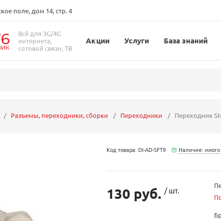
ое поле, дом 14, стр. 4
Всё для 3G/4G
Акции
Услуги
База знаний
интернета,
сотовой связи, ТВ
Разъемы, переходники, сборки
Переходники
Переходник SMA
Код товара: DI-AD-SFT9
Наличие: много
Пе
130 руб.
/ шт.
П
Б