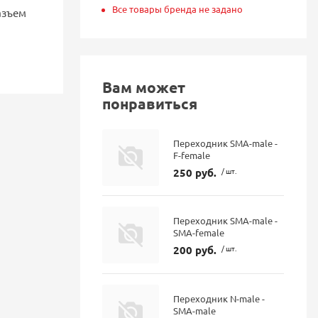
Все товары бренда не задано
азъем
Вам может
понравиться
Переходник SMA-male -
F-female
250 руб.
/ шт.
Переходник SMA-male -
SMA-female
200 руб.
/ шт.
Переходник N-male -
SMA-male