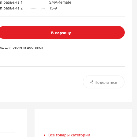
п разъема 1
SMA-female
п разъема 2
TS-9
В корзину
од для расчета доставки
Поделиться
Все товары категории