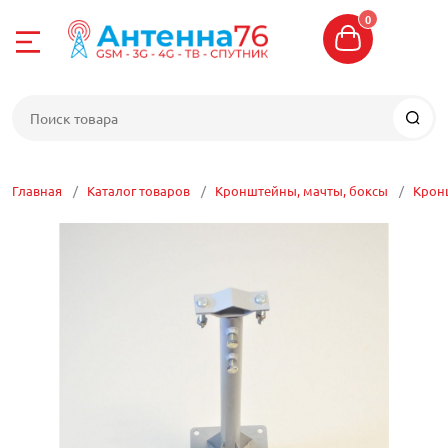
0
Назад
Назад
Назад
Назад
Назад
Назад
Назад
Назад
Назад
Назад
е
4-04-06
Интернет 4G
Усиление сото
Цифровое ТВ
Спутниковое Т
WI-FI сети
Сетевое обор
Кабель
Разъемы, пере
Кронштейны, м
Прочие антен
G
8-04-06
Комплекты для
Комплекты уси
Антенны ТВ
Комплекты спу
Антенны WIFI
Маршрутизато
Кабель телеви
Кабельные сбо
Кронштейны
Антенны для р
Главная
Каталог товаров
Кронштейны, мачты, боксы
Крон
связи
телеметрии, о
отовой связи
Антенны 4G LT
Делители, отве
Спутниковые ан
Точки доступа W
Коммутаторы
Кабель высоко
Разъемы
Мачты
Репитеры
сумматоры ТВ
Антенны 5G
ТВ
оставка
Модемы 4G
Спутниковые р
Радиомосты WI-
Сетевые адапт
Витая пара
Переходники
Кронштейны дл
Антенны для у
Шнуры HDMI, S
(приемники)
Аксессуары для
е ТВ
Роутеры 4G
Роутеры WI-FI
Powerline
Кабель электр
Пигтейлы, ант
Крепеж и трос
Антенные ком
Комплекты циф
CAM модули
 центр
Встраиваемые
Блоки питания 
Патч-корды
Кабель КВК
USB удлинител
Боксы, ящики, 
Бустеры
ТВ приставки
Конверторы
оборудования