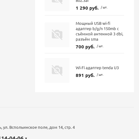
802.3af
1 290 руб.
/ шт.
Мощный USB wi-fi
адаптер b/g/n 150mb с
съёмной антенной 3 dbi,
разъём sma
700 руб.
/ шт.
Wi-Fi адаптер tenda U3
891 руб.
/ шт.
 ул. Вспольинское поле, дом 14, стр. 4
 114-04-06