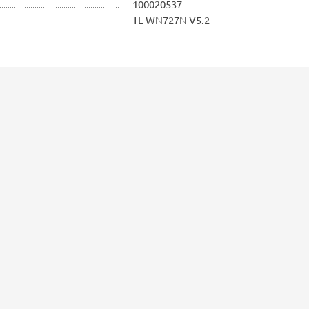
100020537
TL-WN727N V5.2