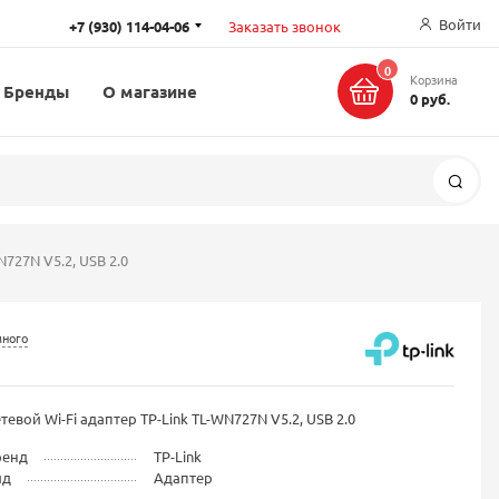
Войти
+7 (930) 114-04-06
Заказать звонок
0
Корзина
Бренды
О магазине
0 руб.
Поис
N727N V5.2, USB 2.0
много
тевой Wi-Fi адаптер TP-Link TL-WN727N V5.2, USB 2.0
ренд
TP-Link
ид
Адаптер