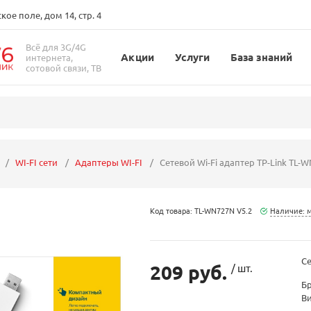
ое поле, дом 14, стр. 4
Всё для 3G/4G
Акции
Услуги
База знаний
интернета,
сотовой связи, ТВ
WI-FI сети
Адаптеры WI-FI
Сетевой Wi-Fi адаптер TP-Link TL-W
Код товара: TL-WN727N V5.2
Наличие: 
Се
209 руб.
/ шт.
Б
В